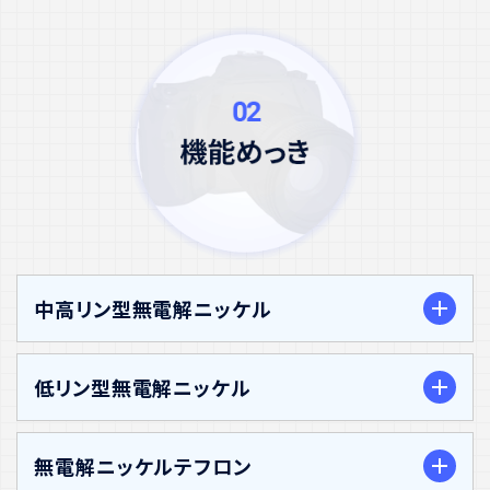
硬質クロムめっきは、硬度が通常Hv800～Hv1000と
酸化を防ぐことで、優れた耐食性と耐変色性を発揮し
表面は変色し易いのでクロメート処理などの後処理
非常に高く、摩擦や摩耗に対して優れた耐性を発揮し
ます。これにより、湿気や腐食環境下での使用に適して
が必要な場合もあります。
1. 環境への配慮
ます。高圧や高負荷がかかる部品において、寿命を延
います。又ニッケルめっきにおいては半光沢ニッケルめ
2. 装飾性
ダーク色調三価クロムめっきは、六価クロム化合物を
ばすための効果的な手段です。
っきと光沢ニッケルめっきという腐食電位の異なる二
使用しないため、環境規制（例：RoHS指令やREACH
光沢ニッケル・半光沢ニッケル・無光沢ニッケルはど、
種類のニッケルめっき層を重ねることにより、さらに耐
2. 耐摩耗性
規則）に適合しています。これにより、作業者の健康や
添加剤により外観を変えることが可能ですので、装飾
食性を向上させています。
硬いクロムめっき層が表面を保護するため、摩耗に強
環境への影響を最小限に抑えることができます。
用途にも適しています。
2. 耐キズ性
い特性を持ちます。これにより、摺動部や可動部品の耐
2. 耐食性
3. 耐キズ性
久性を向上させることができます。
クロムめっき層の硬度が高いため摩耗に強く、耐キズ
ダーク色調三価クロムめっきは、六価クロムめっきと
光沢ニッケルめっき層の硬度はHv500～550となり摩
性が向上します。
3. 低摩擦係数
比較して耐食性が若干劣る場合がありますが、めっき
耗に強く、耐キズ性が向上します。
3. 装飾性
クロムめっき層は摩擦係数が低いため、摺動部品や滑
中高リン型無電解ニッケル
後不動態化処理（クロムフリー）により耐食性の向上を
4. 用途
らかな動きを必要とする部品に有用です。
クロムめっき層の光沢が美しい外観を提供し、装飾用
図ることができます。特に塩化カルシウムに対して高い
当社では各種鉄鋼材（熱処理材・鋳鉄・ステンレス鋼を
途にも適しています。
耐食性があります。
4. 離型性
低リン型無電解ニッケル
含む）や各種アルミ合金・銅合金素材にも対応可能で
4. 用途
クロムめっき層は優れた離型性があり、金型などの表
3. 外観特性
すので、耐食性と耐変色性および美観を兼ね備えた表
面処理に適しています。
当社では各種鉄鋼材（熱処理材・鋳鉄・ステンレス鋼を
当社のダーク色調三価クロムめっきは、六価クロムめ
面処理を必要とする製品部品に使用していただけま
1. 耐食性と耐酸性
含む）や各種アルミ合金・銅合金素材にも対応可能で
無電解ニッケルテフロン
っきに比べてわずかに黒っぽいダーク色調ですので、
す。
5. 高温耐性
リン含有率が高いことで、めっき皮膜は非晶質構造と