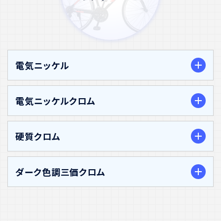
電気ニッケル
電気ニッケルクロム
硬質クロム
1. 耐食性・耐変色性
ニッケルめっき層が基材を保護し、優れた耐食性を発
揮します。これにより、湿気や腐食環境下での使用に適
ダーク色調三価クロム
しています。又ニッケルめっきにおいては半光沢ニッケ
ルめっきと光沢ニッケルめっきという腐食電位の異な
1. 耐食性・耐変色性
る二種類のニッケルめっき層を重ねることにより、さら
1. 高硬度
ニッケルめっき層が基材を保護し、クロムめっき層が
に耐食性を向上させています。しかし、ニッケルめっき